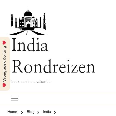
India
Vroegboek Korting
Rondreizen
boek een India vakantie
Home
Blog
India