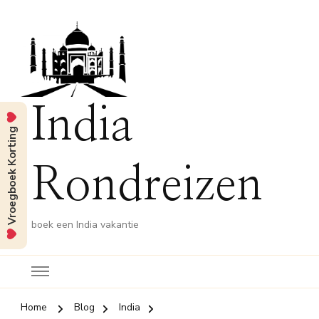
India
Vroegboek Korting
Rondreizen
boek een India vakantie
Home
Blog
India