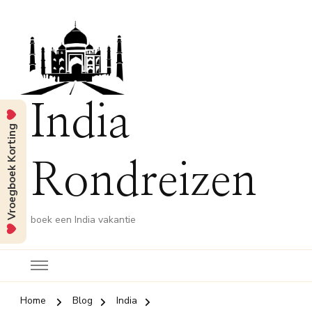
India
Vroegboek Korting
Rondreizen
boek een India vakantie
Home
Blog
India