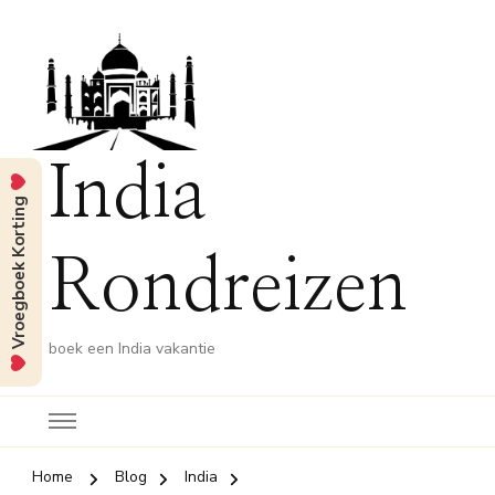
India
Vroegboek Korting
Rondreizen
boek een India vakantie
Home
Blog
India