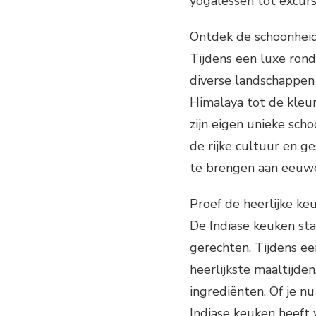
yogalessen tot excurs
Ontdek de schoonheid
Tijdens een luxe rond
diverse landschappe
Himalaya tot de kleur
zijn eigen unieke sch
de rijke cultuur en g
te brengen aan eeuwe
Proef de heerlijke ke
De Indiase keuken st
gerechten. Tijdens ee
heerlijkste maaltijde
ingrediënten. Of je nu
Indiase keuken heeft v