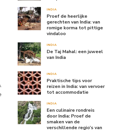
INDIA
Proef de heerlijke
gerechten van India: van
romige korma tot pittige
vindaloo
INDIA
De Taj Mahal: een juweel
van India
INDIA
Praktische tips voor
.
reizen in India: van vervoer
tot accommodatie
e
INDIA
Een culinaire rondreis
door India: Proef de
smaken van de
verschillende regio’s van