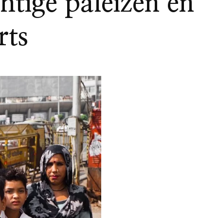
chtige paleizen en
rts