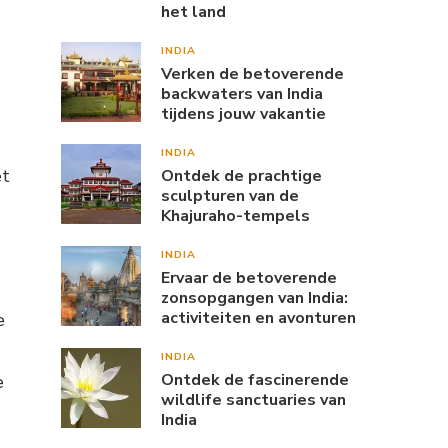
het land
INDIA
Verken de betoverende
backwaters van India
tijdens jouw vakantie
INDIA
et
Ontdek de prachtige
sculpturen van de
Khajuraho-tempels
INDIA
Ervaar de betoverende
zonsopgangen van India:
activiteiten en avonturen
e
INDIA
Ontdek de fascinerende
e
wildlife sanctuaries van
India