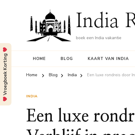
India 
boek een India vakantie
Vroegboek Korting
HOME
BLOG
KAART VAN INDIA
Home
Blog
India
Een luxe rondreis door In
INDIA
Een luxe rondr