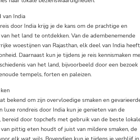
ies naar lokale bezienswaardigheden.
 van India
reis door India krijg je de kans om de prachtige en
n van het land te ontdekken. Van de adembenemende
rijke woestijnen van Rajasthan, elk deel van India heeft
oonheid. Daarnaast kun je tijdens je reis kennismaken m
eschiedenis van het land, bijvoorbeeld door een bezoek
noude tempels, forten en paleizen.
uken
aat bekend om zijn overvloedige smaken en gevarieerd
n luxe rondreis door India kun je genieten van de
n, bereid door topchefs met gebruik van de beste lokal
 van pittig eten houdt of juist van mildere smaken, de
oor elk wat wils. Bovendien kun je tijdens je verblijf in