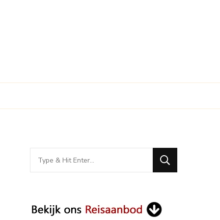
Looking
for
Something?