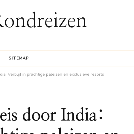
Rondreizen
SITEMAP
dia: Verblijf in prachtige paleizen en exclusieve resorts
eis door India: