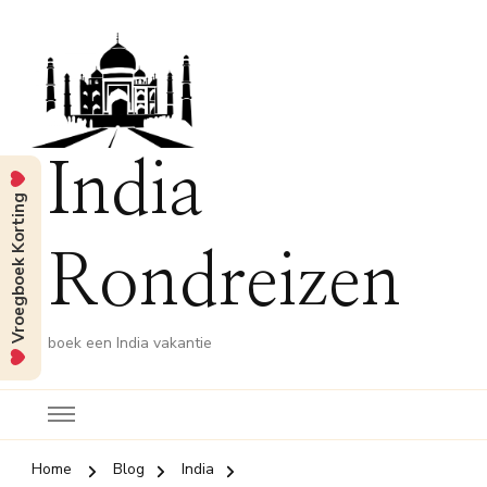
India
Vroegboek Korting
Rondreizen
boek een India vakantie
Home
Blog
India