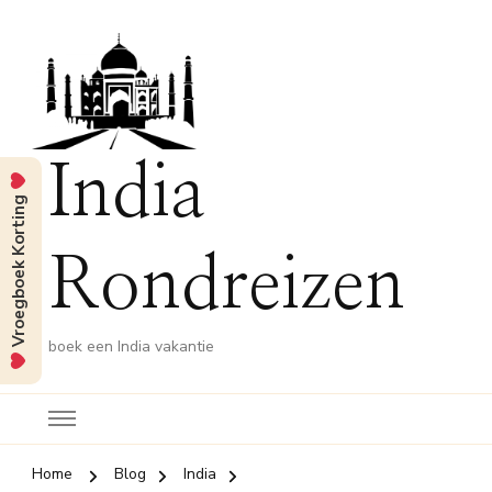
India
Vroegboek Korting
Rondreizen
boek een India vakantie
Home
Blog
India