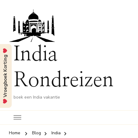
India
Vroegboek Korting
Rondreizen
boek een India vakantie
Home
Blog
India