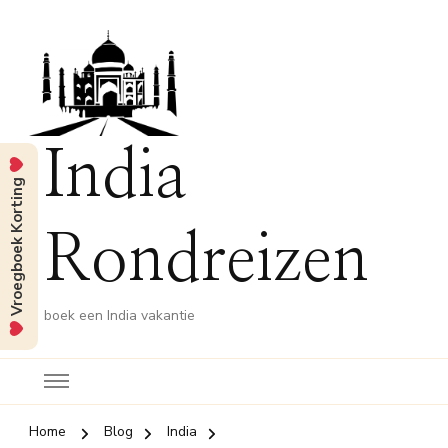
India
Vroegboek Korting
Rondreizen
boek een India vakantie
Home
Blog
India