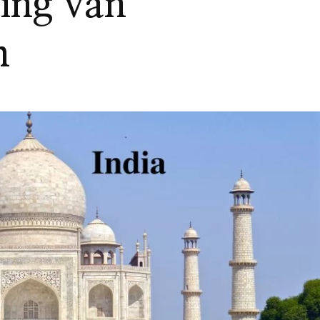
ing van
n