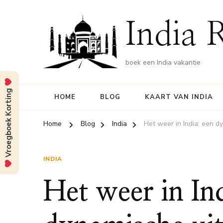
India 
boek een India vakantie
Vroegboek Korting
HOME
BLOG
KAART VAN INDIA
Home
Blog
India
Het weer in India: een d
INDIA
Het weer in In