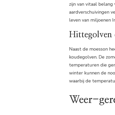
zijn van vitaal bela
aardverschuivingen ve
leven van miljoenen I
Hittegolven
Naast de moesson hee
koudegolven. De zome
temperaturen die gem
winter kunnen de noor
waarbij de temperatu
Weer-gere