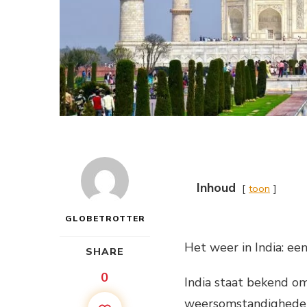
Inhoud
toon
GLOBETROTTER
Het weer in India: ee
SHARE
0
India staat bekend om
weersomstandigheden.