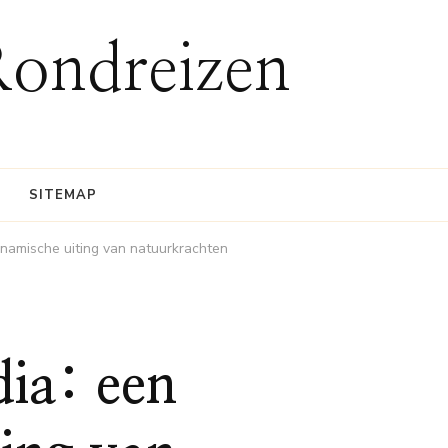
Rondreizen
SITEMAP
ynamische uiting van natuurkrachten
dia: een