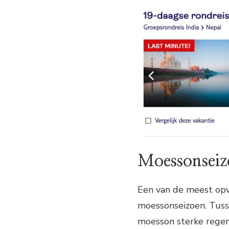
Moessonseiz
Een van de meest opv
moessonseizoen. Tuss
moesson sterke regen