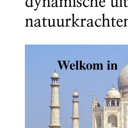
dynamische uit
natuurkrachte