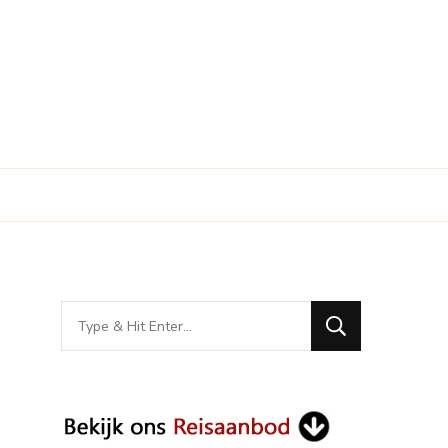
Looking
for
Something?