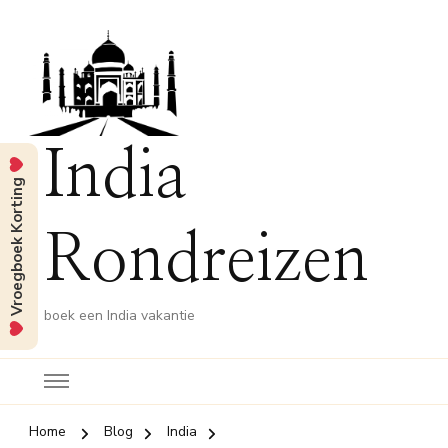
India
Vroegboek Korting
Rondreizen
boek een India vakantie
Home
Blog
India