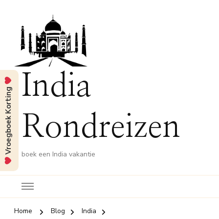
India
Vroegboek Korting
Rondreizen
boek een India vakantie
Home
Blog
India