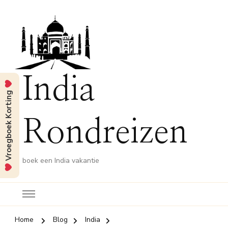
India
Vroegboek Korting
Rondreizen
boek een India vakantie
Home
Blog
India