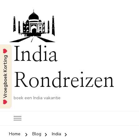
India
Vroegboek Korting
Rondreizen
boek een India vakantie
Home
Blog
India