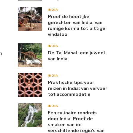
INDIA
Proef de heerlijke
gerechten van India: van
romige korma tot pittige
vindaloo
INDIA
De Taj Mahal: een juweel
n
van India
INDIA
Praktische tips voor
reizen in India: van vervoer
tot accommodatie
INDIA
Een culinaire rondreis
door India: Proef de
smaken van de
verschillende regio’s van