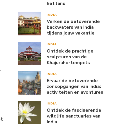
het land
INDIA
Verken de betoverende
backwaters van India
tijdens jouw vakantie
INDIA
Ontdek de prachtige
sculpturen van de
Khajuraho-tempels
r
INDIA
s
Ervaar de betoverende
zonsopgangen van India:
activiteiten en avonturen
INDIA
Ontdek de fascinerende
wildlife sanctuaries van
et
India