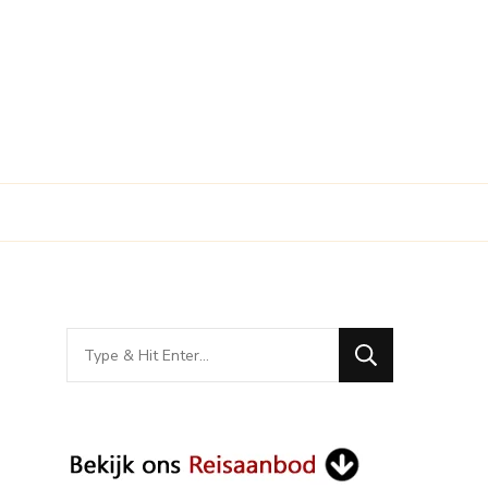
Looking
for
Something?