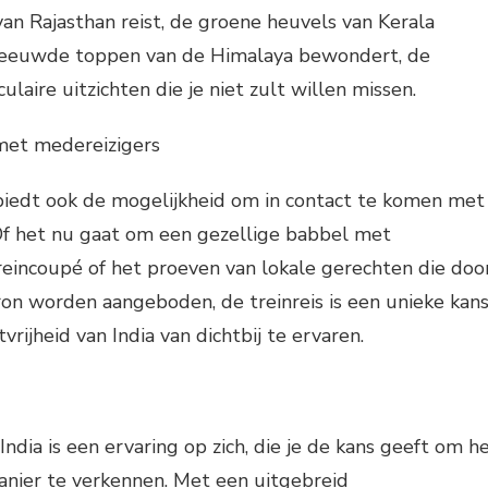
van Rajasthan reist, de groene heuvels van Kerala
sneeuwde toppen van de Himalaya bewondert, de
culaire uitzichten die je niet zult willen missen.
 met medereizigers
a biedt ook de mogelijkheid om in contact te komen met
 Of het nu gaat om een gezellige babbel met
reincoupé of het proeven van lokale gerechten die doo
on worden aangeboden, de treinreis is een unieke kan
rijheid van India van dichtbij te ervaren.
India is een ervaring op zich, die je de kans geeft om h
anier te verkennen. Met een uitgebreid