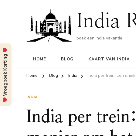
India 
boek een India vakantie
Vroegboek Korting
HOME
BLOG
KAART VAN INDIA
Home
Blog
India
India per trein: Een uni
INDIA
India per trein