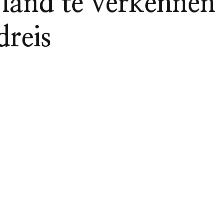
land te verkennen
dreis