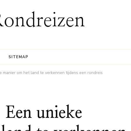
Rondreizen
SITEMAP
eke manier om het land te verkennen tijdens een rondreis
: Een unieke