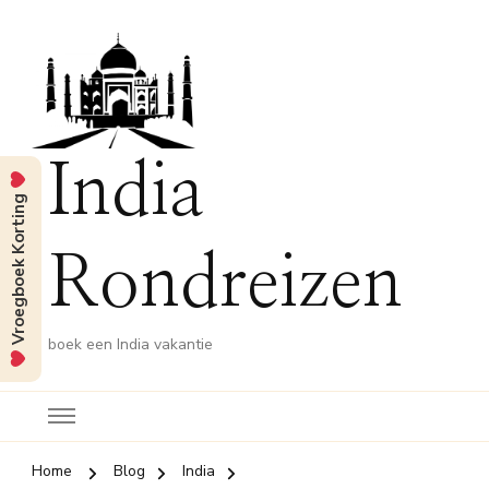
India
Vroegboek Korting
Rondreizen
boek een India vakantie
Home
Blog
India