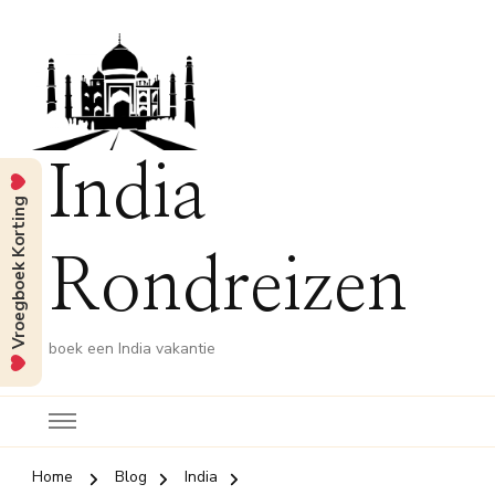
India
Vroegboek Korting
Rondreizen
boek een India vakantie
Home
Blog
India