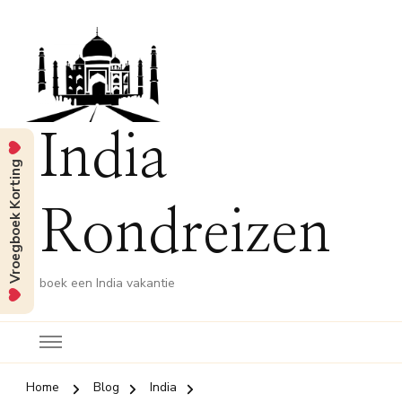
India
Vroegboek Korting
Rondreizen
boek een India vakantie
Home
Blog
India