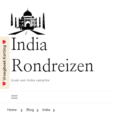
India
Vroegboek Korting
Rondreizen
boek een India vakantie
Home
Blog
India