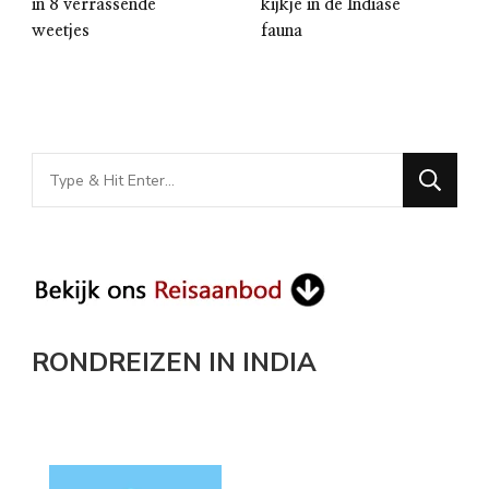
kijkje in de Indiase
in 8 verrassende
fauna
weetjes
Looking
for
Something?
RONDREIZEN IN INDIA