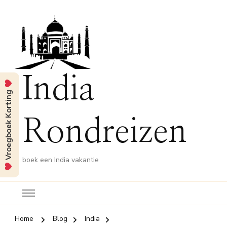
India
Vroegboek Korting
Rondreizen
boek een India vakantie
Home
Blog
India