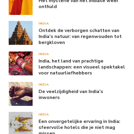
Het mysterie van het Indiase weer
onthuld
INDIA
Ontdek de verborgen schatten van
India’s natuur: van regenwouden tot
bergkloven
INDIA
India, het land van prachtige
landschappen: een visueel spektakel
voor natuurliefhebbers
INDIA
De veelzijdigheid van India’s
inwoners
INDIA
Een onvergetelijke ervaring in India:
sfeervolle hotels die je niet mag
missen