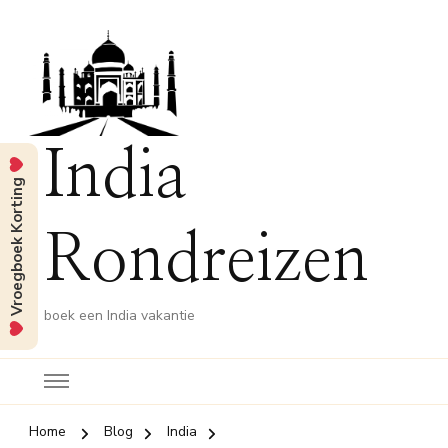
India
Vroegboek Korting
Rondreizen
boek een India vakantie
Home
Blog
India