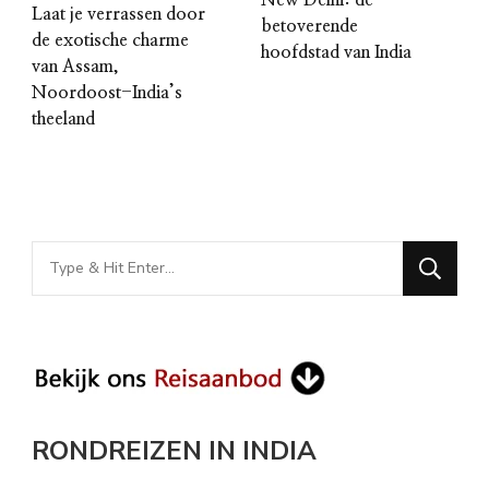
New Delhi: de
Laat je verrassen door
betoverende
de exotische charme
hoofdstad van India
van Assam,
Noordoost-India’s
theeland
Looking
for
Something?
RONDREIZEN IN INDIA