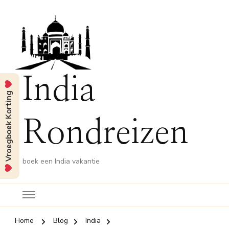
India
Vroegboek Korting
Rondreizen
boek een India vakantie
Home
Blog
India