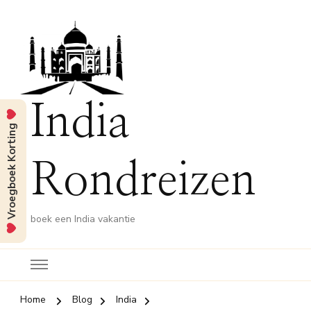
India
Vroegboek Korting
Rondreizen
boek een India vakantie
Home
Blog
India