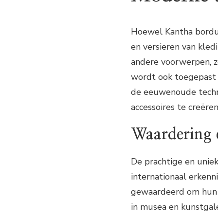
Hoewel Kantha borduu
en versieren van kled
andere voorwerpen, zo
wordt ook toegepast 
de eeuwenoude techni
accessoires te creëren
Waardering 
De prachtige en uni
internationaal erken
gewaardeerd om hun v
in musea en kunstgale