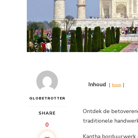
Inhoud
toon
GLOBETROTTER
Ontdek de betoveren
SHARE
traditionele handwer
0
Kantha borduurwerk i