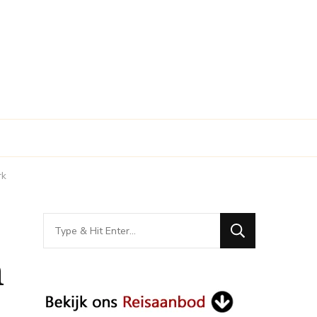
rk
Looking
for
n
Something?