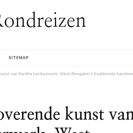
Rondreizen
SITEMAP
kunst van Kantha borduurwerk, West-Bengalen’s traditionele handwe
overende kunst va