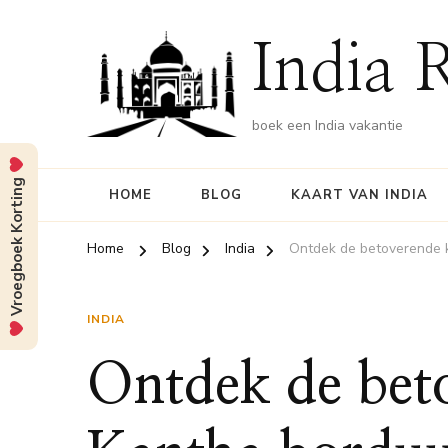
India 
boek een India vakantie
Vroegboek Korting
HOME
BLOG
KAART VAN INDIA
Home
Blog
India
Ontdek de betoverende 
INDIA
Ontdek de bet