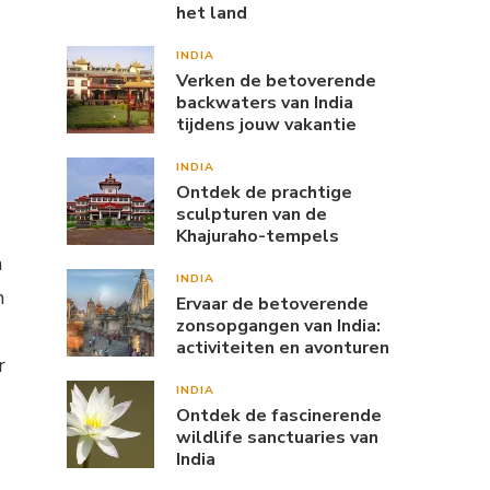
het land
INDIA
Verken de betoverende
backwaters van India
tijdens jouw vakantie
INDIA
Ontdek de prachtige
sculpturen van de
Khajuraho-tempels
n
INDIA
n
Ervaar de betoverende
zonsopgangen van India:
activiteiten en avonturen
r
INDIA
Ontdek de fascinerende
wildlife sanctuaries van
India