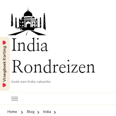
India
Vroegboek Korting
Rondreizen
boek een India vakantie
Home
Blog
India