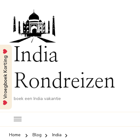
India
Vroegboek Korting
Rondreizen
boek een India vakantie
Home
Blog
India