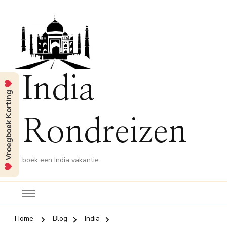
India
Vroegboek Korting
Rondreizen
boek een India vakantie
Home
Blog
India