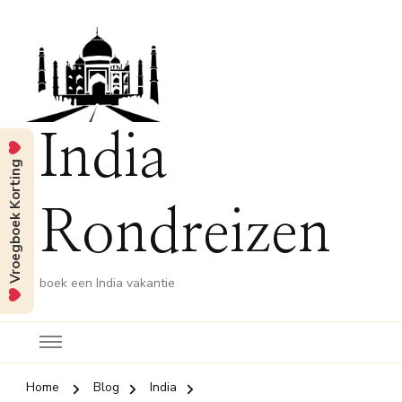
India
Vroegboek Korting
Rondreizen
boek een India vakantie
Home
Blog
India