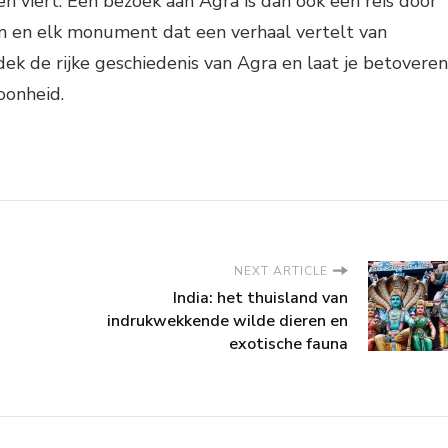
en viert. Een bezoek aan Agra is dan ook een reis door
en en elk monument dat een verhaal vertelt van
dek de rijke geschiedenis van Agra en laat je betoveren
oonheid.
NEXT ARTICLE
India: het thuisland van
indrukwekkende wilde dieren en
exotische fauna