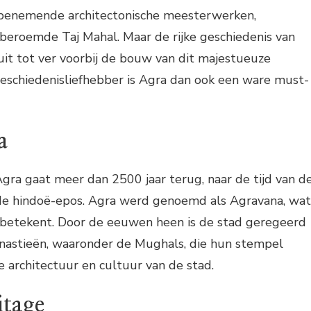
benemende architectonische meesterwerken,
eroemde Taj Mahal. Maar de rijke geschiedenis van
 uit tot ver voorbij de bouw van dit majestueuze
schiedenisliefhebber is Agra dan ook een ware must-
a
gra gaat meer dan 2500 jaar terug, naar de tijd van d
de hindoë-epos. Agra werd genoemd als Agravana, wat
” betekent. Door de eeuwen heen is de stad geregeerd
ynastieën, waaronder de Mughals, die hun stempel
 architectuur en cultuur van de stad.
tage