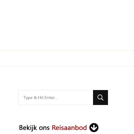
Looking
for
Something?