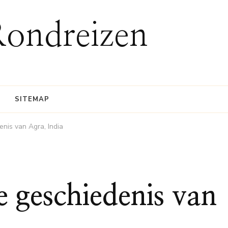
Rondreizen
SITEMAP
enis van Agra, India
e geschiedenis van