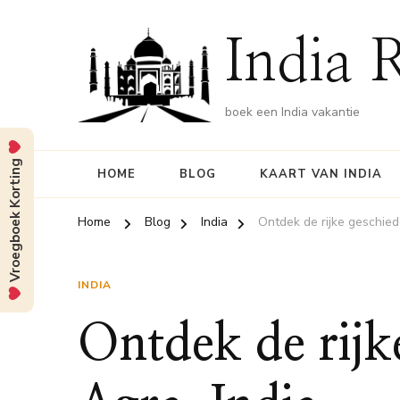
India 
boek een India vakantie
Vroegboek Korting
HOME
BLOG
KAART VAN INDIA
Home
Blog
India
Ontdek de rijke geschied
INDIA
Ontdek de rijk