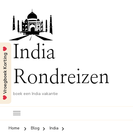
India
Vroegboek Korting
Rondreizen
boek een India vakantie
Home
Blog
India