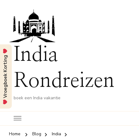
India
Vroegboek Korting
Rondreizen
boek een India vakantie
Home
Blog
India