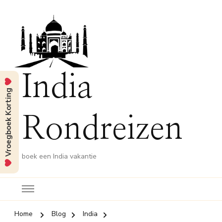
India
Vroegboek Korting
Rondreizen
boek een India vakantie
Home
Blog
India