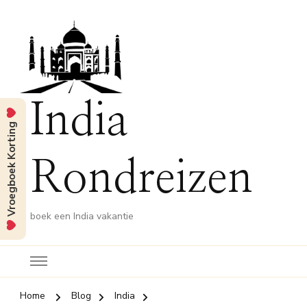
India
Vroegboek Korting
Rondreizen
boek een India vakantie
Home
Blog
India