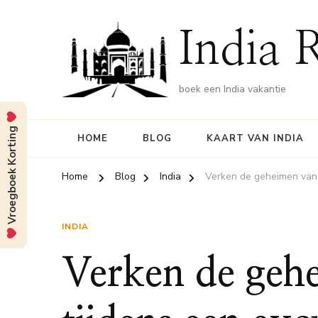
India 
boek een India vakantie
Vroegboek Korting
HOME
BLOG
KAART VAN INDIA
Home
Blog
India
Verken de geheimen van d
INDIA
Verken de gehe