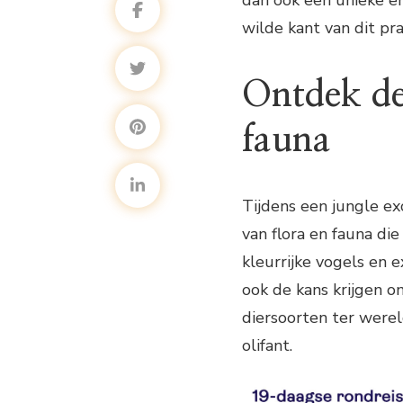
dan ook een unieke en
wilde kant van dit pr
Ontdek de 
fauna
Tijdens een jungle exc
van flora en fauna di
kleurrijke vogels en e
ook de kans krijgen 
diersoorten ter wereld
olifant.