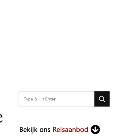
Looking
for
e
Something?