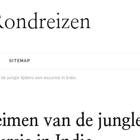
Rondreizen
SITEMAP
e jungle tijdens een excursie in India
imen van de jungl