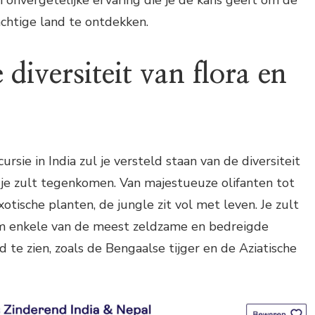
 onvergetelijke ervaring die je de kans geeft om de
achtige land te ontdekken.
diversiteit van flora en
ursie in India zul je versteld staan van de diversiteit
e je zult tegenkomen. Van majestueuze olifanten tot
xotische planten, de jungle zit vol met leven. Je zult
om enkele van de meest zeldzame en bedreigde
 te zien, zoals de Bengaalse tijger en de Aziatische