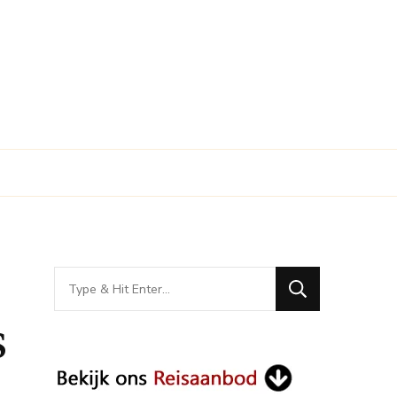
Looking
for
s
Something?