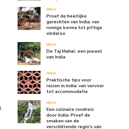
INDIA
Proef de heerlijke
gerechten van India: van
romige korma tot pittige
vindaloo
INDIA
De Taj Mahal: een juweel
van India
INDIA
Praktische tips voor
reizen in India: van vervoer
tot accommodatie
INDIA
l
Een culinaire rondreis
door India: Proef de
smaken van de
verschillende regio’s van