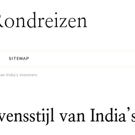
Rondreizen
SITEMAP
van India’s inwoners
ensstijl van India’