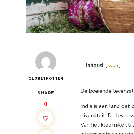
Inhoud
toon
GLOBETROTTER
De boeiende levensstij
SHARE
0
India is een land dat 
diversiteit. De levens
Van het kleurrijke stra
interessants te ontdek