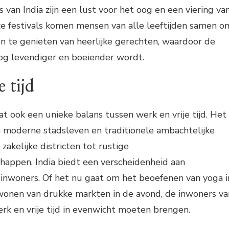
ls van India zijn een lust voor het oog en een viering va
ze festivals komen mensen van alle leeftijden samen o
en te genieten van heerlijke gerechten, waardoor de
 nog levendiger en boeiender wordt.
 tijd
vat ook een unieke balans tussen werk en vrije tijd. Het
n moderne stadsleven en traditionele ambachtelijke
akelijke districten tot rustige
appen, India biedt een verscheidenheid aan
jn inwoners. Of het nu gaat om het beoefenen van yoga i
jwonen van drukke markten in de avond, de inwoners va
rk en vrije tijd in evenwicht moeten brengen.