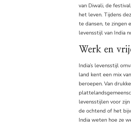
van Diwali, de festiva
het leven. Tijdens de
te dansen, te zingen 
levensstijl van India
Werk en vrije
India’s levensstijl om
land kent een mix va
beroepen. Van drukke z
plattelandsgemeensch
levensstijlen voor zi
de ochtend of het bi
India weten hoe ze we