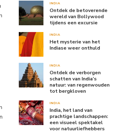
INDIA
n
Ontdek de betoverende
m
wereld van Bollywood
tijdens een excursie
INDIA
Het mysterie van het
Indiase weer onthuld
INDIA
Ontdek de verborgen
schatten van India’s
natuur: van regenwouden
tot bergkloven
INDIA
n
India, het land van
prachtige landschappen:
n
een visueel spektakel
voor natuurliefhebbers