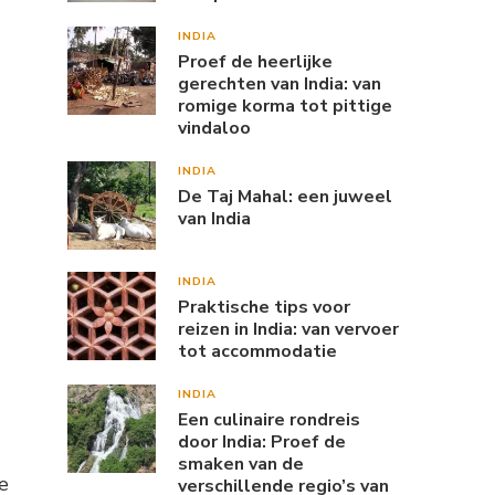
INDIA
Proef de heerlijke
gerechten van India: van
romige korma tot pittige
vindaloo
INDIA
De Taj Mahal: een juweel
van India
INDIA
Praktische tips voor
reizen in India: van vervoer
tot accommodatie
INDIA
Een culinaire rondreis
door India: Proef de
smaken van de
e
verschillende regio’s van