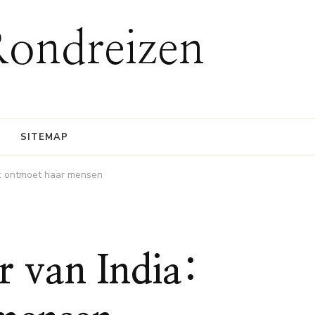
Rondreizen
SITEMAP
ia: ontmoet haar mensen
r van India: