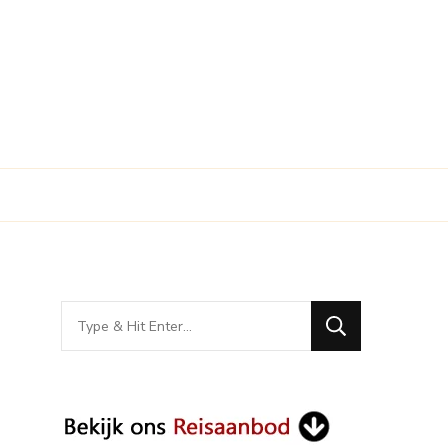
Looking
for
Something?