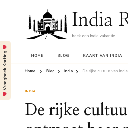
India 
boek een India vakantie
Vroegboek Korting
HOME
BLOG
KAART VAN INDIA
Home
Blog
India
De rijke cultuur van Ind
INDIA
De rijke cultuu