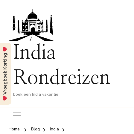
India
Vroegboek Korting
Rondreizen
boek een India vakantie
Home
Blog
India