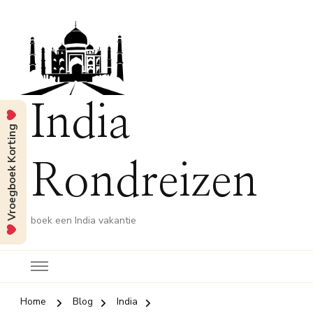
India
Vroegboek Korting
Rondreizen
boek een India vakantie
Home
Blog
India