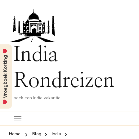
India
Vroegboek Korting
Rondreizen
boek een India vakantie
Home
Blog
India