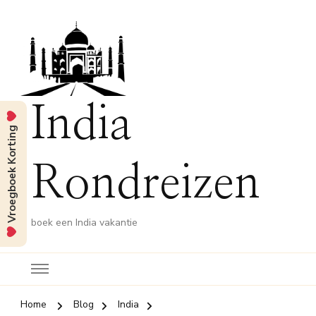
India
Vroegboek Korting
Rondreizen
boek een India vakantie
Home
Blog
India