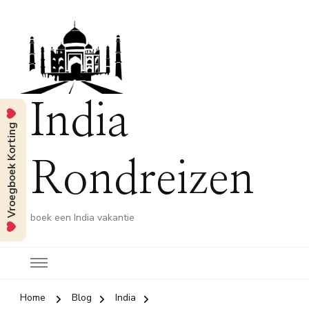
India
Vroegboek Korting
Rondreizen
boek een India vakantie
Home
Blog
India