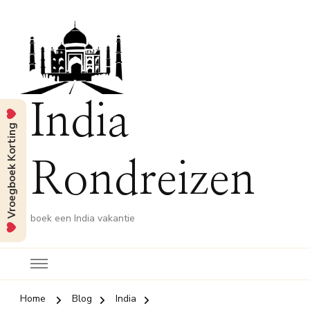
India
Vroegboek Korting
Rondreizen
boek een India vakantie
Home
Blog
India